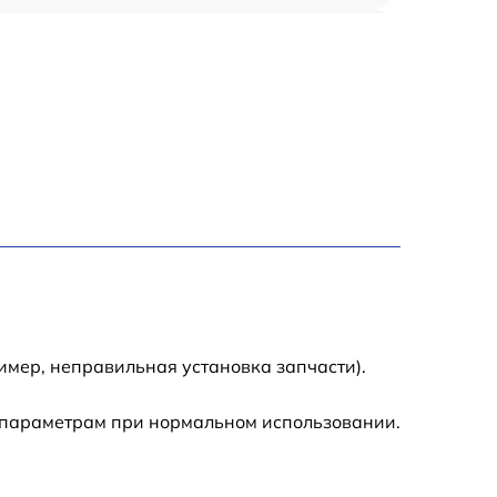
600 р
550 р
500 р
10000 р
2000 р
1700 р
имер, неправильная установка запчасти).
5900 р
 параметрам при нормальном использовании.
450 р