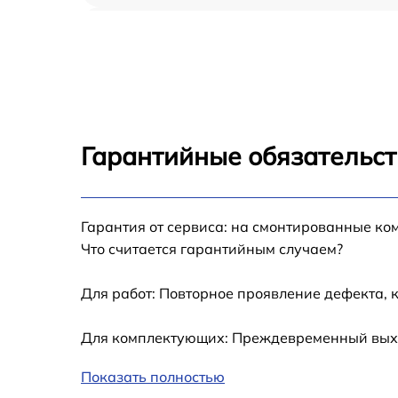
Замена шлейфа iPhone 8
Замена аккумулятора iPhone 8
Замена USB порта iPhone 8
Гарантийные обязательст
Замена контроллера питания iPhone 8
Гарантия от сервиса: на смонтированные ко
Замена стекла камеры iPhone 8
Что считается гарантийным случаем?
Замена GPS-модуля iPhone 8
Для работ: Повторное проявление дефекта, 
Замена разъема зарядки iPhone 8
Для комплектующих: Преждевременный выход
Показать полностью
Замена Wi-Fi iPhone 8