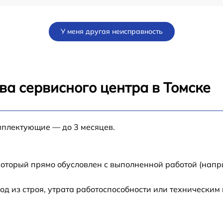
от 60 мин
У меня другая неисправность
от 30 мин
от 60 мин
ва сервисного центра в Томске
от 60 мин
мплектующие — до 3 месяцев.
от 60 мин
от 60 мин
который прямо обусловлен с выполненной работой (напр
от 60 мин
 из строя, утрата работоспособности или техническим
от 60 мин