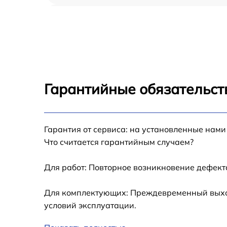
Замена шлейфа iPhone 16 Plus
Замена аккумулятора iPhone 16 Plus
Замена USB порта iPhone 16 Plus
Гарантийные обязательств
Замена контроллера питания iPhone 16 Plu
Гарантия от сервиса: на установленные нами
Замена стекла камеры iPhone 16 Plus
Что считается гарантийным случаем?
Замена GPS-модуля iPhone 16 Plus
Для работ: Повторное возникновение дефект
Замена разъема зарядки iPhone 16 Plus
Для комплектующих: Преждевременный выход 
условий эксплуатации.
Замена Wi-Fi iPhone 16 Plus