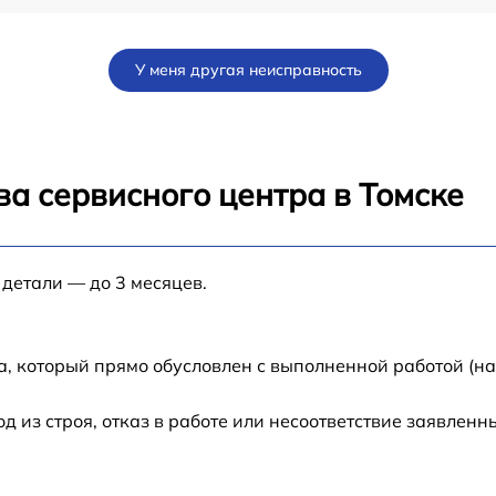
от 60 мин
У меня другая неисправность
от 30 мин
от 60 мин
а сервисного центра в Томске
s
от 60 мин
 детали — до 3 месяцев.
от 60 мин
от 60 мин
а, который прямо обусловлен с выполненной работой (н
от 60 мин
из строя, отказ в работе или несоответствие заявлен
от 60 мин