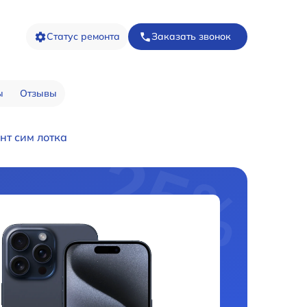
Статус ремонта
Заказать звонок
ы
Отзывы
нт сим лотка