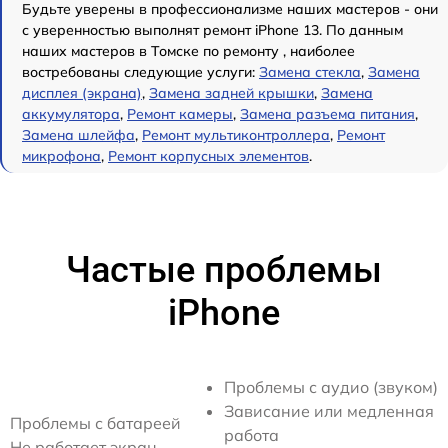
Будьте уверены в профессионализме наших мастеров - они
с уверенностью выполнят ремонт iPhone 13. По данным
наших мастеров в Томске по ремонту , наиболее
востребованы следующие услуги:
Замена стекла
,
Замена
дисплея (экрана)
,
Замена задней крышки
,
Замена
аккумулятора
,
Ремонт камеры
,
Замена разъема питания
,
Замена шлейфа
,
Ремонт мультиконтроллера
,
Ремонт
микрофона
,
Ремонт корпусных элементов
.
Частые проблемы
iPhone
Проблемы с аудио (звуком)
Зависание или медленная
Проблемы с батареей
работа
Не работает экран