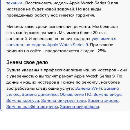
техники
. Восстановить модель Apple Watch Series 9 для
мастеров не будет новой задачей. На все виды
проведенных работ у нас имеется гарантия.
Минимальные сроки выполнения ремонта. Мы большая
сеть мастерских техники . Мы имеем более 20 тыс.
запчастей. И возможно на наших складах
уже имеется
запчасть на модель Apple Watch Series 9
. При заказе
ремонта на сайте - предоставляется скидка -25%.
Знаем свое дело
Будьте уверены в профессионализме наших мастеров - они
с уверенностью выполнят ремонт Apple Watch Series 9. По
данным наших мастеров в Томске по ремонту , наиболее
востребованы следующие услуги:
Замена Wi-Fi
,
Замена
стекла
,
Замена динамика
,
Обновление ПО
,
Замена вибро
,
Замена корпуса
,
Замена аккумулятора
,
Замена экрана
,
Замена шлейфа матрицы
,
Замена микрофона
.