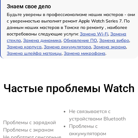
Знаем свое дело
Будьте уверены в профессионализме наших мастеров - они
с уверенностью выполнят ремонт Apple Watch Series 7. По
данным наших мастеров в Томске по ремонту , наиболее
востребованы следующие услуги:
Замена Wi-Fi
,
Замена
стекла
,
Замена динамика
,
Обновление ПО
,
Замена вибро
,
Замена корпуса
,
Замена аккумулятора
,
Замена экрана
,
Замена шлейфа матрицы
,
Замена микрофона
.
Частые проблемы Watch
Не связывается с
устройствами Bluetooth
Проблемы с зарядкой
Проблемы с
Проблемы с экраном
аккумулятором
Не работают сенсорные