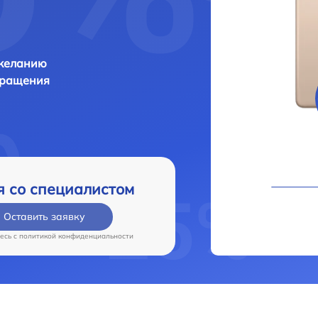
 желанию
бращения
я со специалистом
Оставить заявку
есь c
политикой конфиденциальности