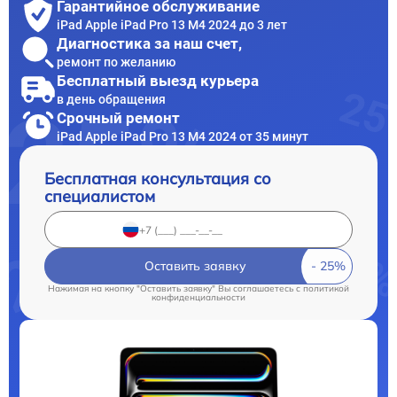
Гарантийное обслуживание
iPad Apple iPad Pro 13 M4 2024 до 3 лет
Диагностика за наш счет,
ремонт по желанию
Бесплатный выезд курьера
в день обращения
Срочный ремонт
iPad Apple iPad Pro 13 M4 2024 от 35 минут
Бесплатная консультация со
специалистом
Оставить заявку
Нажимая на кнопку "Оставить заявку" Вы соглашаетесь c
политикой
конфиденциальности