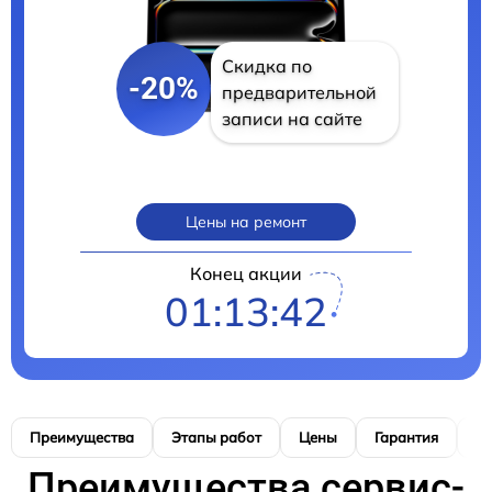
Скидка по
-20%
предварительной
записи на сайте
Цены на ремонт
Конец акции
01:13:41
Преимущества
Этапы работ
Цены
Гарантия
М
Преимущества сервис-