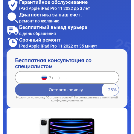
Гарантийное обслуживание
iPad Apple iPad Pro 11 2022 до 3 лет
Диагностика за наш счет,
ремонт по желанию
Бесплатный выезд курьера
в день обращения
Срочный ремонт
iPad Apple iPad Pro 11 2022 от 35 минут
Бесплатная консультация со
специалистом
Оставить заявку
Нажимая на кнопку "Оставить заявку" Вы соглашаетесь c
политикой
конфиденциальности