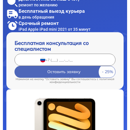
ремонт по желанию
Бесплатный выезд курьера
в день обращения
Срочный ремонт
iPad Apple iPad mini 2021 от 35 минут
Бесплатная консультация со
специалистом
Оставить заявку
Нажимая на кнопку "Оставить заявку" Вы соглашаетесь c
политикой
конфиденциальности