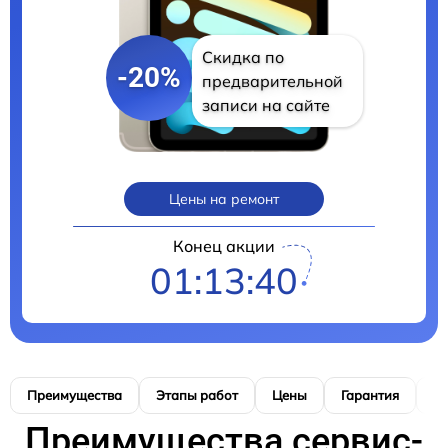
Скидка по
-20%
предварительной
записи на сайте
Цены на ремонт
Конец акции
01:13:39
Преимущества
Этапы работ
Цены
Гарантия
М
Преимущества сервис-