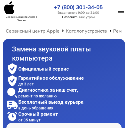
+7 (800) 301-34-05
Ежедневно с 9:00 до 21:00
Позвонить
мне утром
Сервисный центр Apple
в
Томске
Сервисный центр Apple
Каталог устройств
Ремон
Замена звуковой платы
компьютера
Официальный сервис
Гарантийное обслуживание
до 3 лет
Диагностика за наш счет,
ремонт по желанию
Бесплатный выезд курьера
в день обращения
Срочный ремонт
от 35 минут