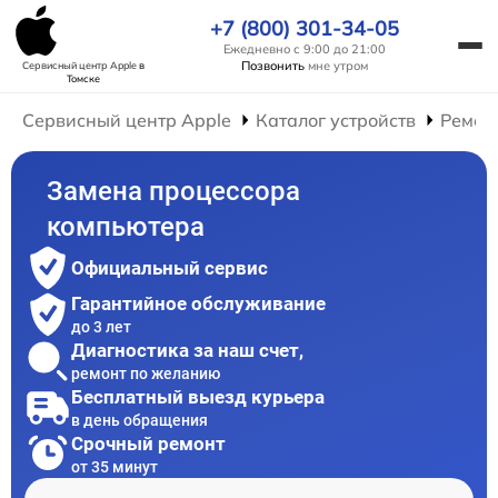
+7 (800) 301-34-05
Ежедневно с 9:00 до 21:00
Позвонить
мне утром
Сервисный центр Apple
в
Томске
Сервисный центр Apple
Каталог устройств
Ремон
Замена процессора
компьютера
Официальный сервис
Гарантийное обслуживание
до 3 лет
Диагностика за наш счет,
ремонт по желанию
Бесплатный выезд курьера
в день обращения
Срочный ремонт
от 35 минут