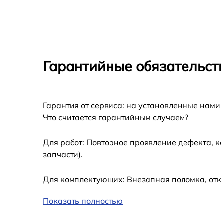
2013
Замена кулера Mac Pro Intel 2013
Замена HDD (замена жёсткого диска) Mac
Pro Intel 2013
Гарантийные обязательств
Замена блока питания Mac Pro Intel 2013
Гарантия от сервиса: на установленные нами
Замена звуковой платы Mac Pro Intel 2013
Что считается гарантийным случаем?
Для работ: Повторное проявление дефекта, 
запчасти).
Для комплектующих: Внезапная поломка, отк
Показать полностью