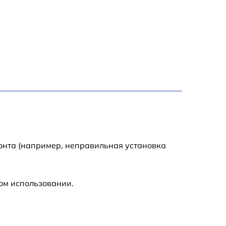
1000 р
450 р
350 р
700 р
онта (например, неправильная установка
ом использовании.