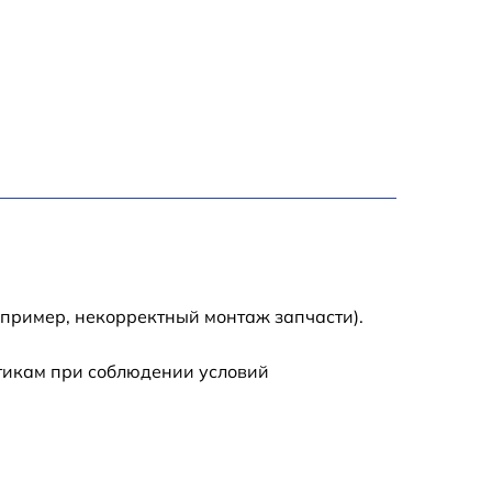
1000 р
450 р
350 р
700 р
апример, некорректный монтаж запчасти).
стикам при соблюдении условий