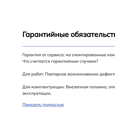
2012
Замена кулера Mac Pro Intel 2012
Замена HDD (замена жёсткого диска) Mac
Pro Intel 2012
Гарантийные обязательств
Замена блока питания Mac Pro Intel 2012
Гарантия от сервиса: на смонтированные ко
Замена звуковой платы Mac Pro Intel 2012
Что считается гарантийным случаем?
Для работ: Повторное возникновение дефект
Для комплектующих: Внезапная поломка, отк
эксплуатации.
Показать полностью