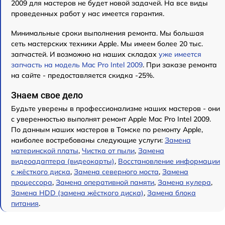
2009 для мастеров не будет новой задачей. На все виды
проведенных работ у нас имеется гарантия.
Минимальные сроки выполнения ремонта. Мы большая
сеть мастерских техники Apple. Мы имеем более 20 тыс.
запчастей. И возможно на наших складах
уже имеется
запчасть на модель Mac Pro Intel 2009
. При заказе ремонта
на сайте - предоставляется скидка -25%.
Знаем свое дело
Будьте уверены в профессионализме наших мастеров - они
с уверенностью выполнят ремонт Apple Mac Pro Intel 2009.
По данным наших мастеров в Томске по ремонту Apple,
наиболее востребованы следующие услуги:
Замена
материнской платы
,
Чистка от пыли
,
Замена
видеоадаптера (видеокарты)
,
Восстановление информации
с жёсткого диска
,
Замена северного моста
,
Замена
процессора
,
Замена оперативной памяти
,
Замена кулера
,
Замена HDD (замена жёсткого диска)
,
Замена блока
питания
.