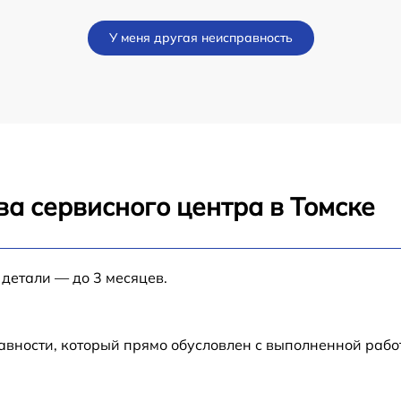
от 60 мин
У меня другая неисправность
от 60 мин
от 60 мин
от 60 мин
а сервисного центра в Томске
от 60 мин
 детали — до 3 месяцев.
авности, который прямо обусловлен с выполненной раб