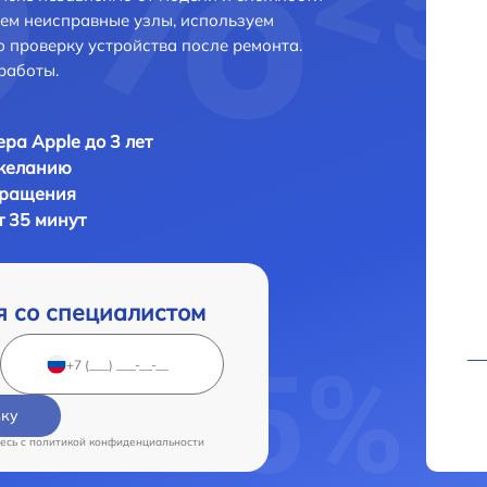
яем неисправные узлы, используем
 проверку устройства после ремонта.
работы.
ра Apple до 3 лет
 желанию
бращения
т 35 минут
я со специалистом
вку
есь c
политикой конфиденциальности