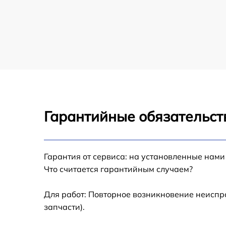
Замена оперативной памяти компьютера
Apple
Замена кулера компьютера Apple
Замена HDD (замена жёсткого диска)
компьютера Apple
Замена блока питания компьютера Apple
Гарантийные обязательств
Замена звуковой платы компьютера Apple
Гарантия от сервиса: на установленные нами
Что считается гарантийным случаем?
Для работ: Повторное возникновение неиспр
запчасти).