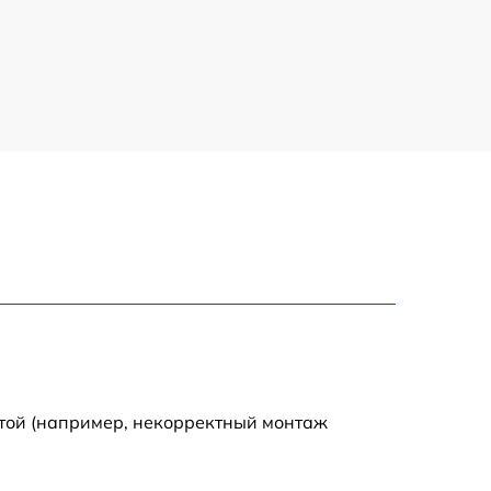
150 р
1000 р
450 р
350 р
700 р
отой (например, некорректный монтаж