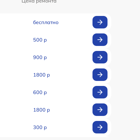
Цена ремонта
бесплатно
500 р
900 р
1800 р
600 р
1800 р
300 р