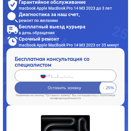
Гарантийное обслуживание
macbook Apple MacBook Pro 14 M3 2023 до 3 лет
Диагностика за наш счет,
ремонт по желанию
Бесплатный выезд курьера
в день обращения
Срочный ремонт
macbook Apple MacBook Pro 14 M3 2023 от 35 минут
Бесплатная консультация со
специалистом
Оставить заявку
Нажимая на кнопку "Оставить заявку" Вы соглашаетесь c
политикой
конфиденциальности