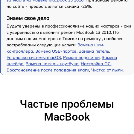
запчасть на модель MacBook 13 2010
. При заказе ремонта
на сайте - предоставляется скидка -25%.
Знаем свое дело
Будьте уверены в профессионализме наших мастеров - они
с уверенностью выполнят ремонт MacBook 13 2010. По
данным наших мастеров в Томске по ремонту , наиболее
востребованы следующие услуги:
Замена шим-
контроллера
,
Замена USB-портов
,
Замена петель
,
Установка системы macOS
,
Ремонт подсветки
,
Замена
шлейфа
,
Замена камеры ноутбука
,
Настройка ОС
,
Восстановление после попадания влаги
,
Чистка от пыли
.
Частые проблемы
MacBook