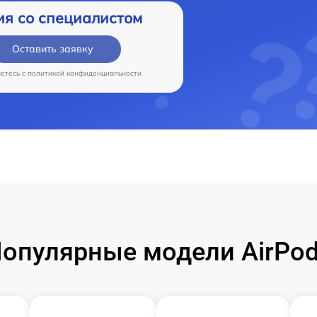
ия со специалистом
Оставить заявку
аетесь c
политикой конфиденциальности
опулярные модели AirPo