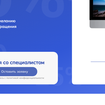
 желанию
бращения
я со специалистом
Оставить заявку
есь c
политикой конфиденциальности