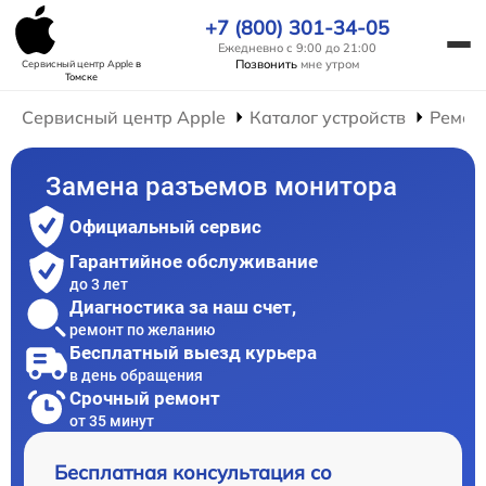
+7 (800) 301-34-05
Ежедневно с 9:00 до 21:00
Позвонить
мне утром
Сервисный центр Apple
в
Томске
Сервисный центр Apple
Каталог устройств
Ремон
Замена разъемов монитора
Официальный сервис
Гарантийное обслуживание
до 3 лет
Диагностика за наш счет,
ремонт по желанию
Бесплатный выезд курьера
в день обращения
Срочный ремонт
от 35 минут
Бесплатная консультация со