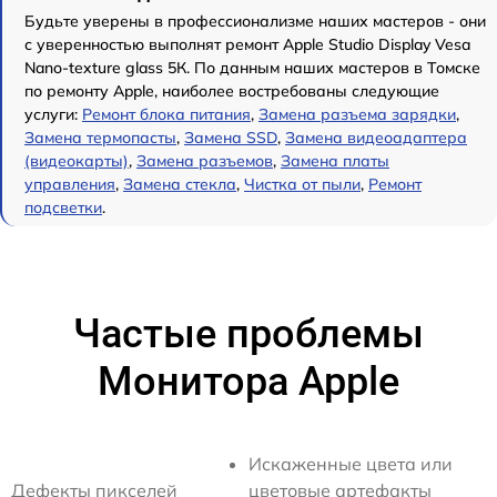
Будьте уверены в профессионализме наших мастеров - они
с уверенностью выполнят ремонт Apple Studio Display Vesa
Nano-texture glass 5К. По данным наших мастеров в Томске
по ремонту Apple, наиболее востребованы следующие
услуги:
Ремонт блока питания
,
Замена разъема зарядки
,
Замена термопасты
,
Замена SSD
,
Замена видеоадаптера
(видеокарты)
,
Замена разъемов
,
Замена платы
управления
,
Замена стекла
,
Чистка от пыли
,
Ремонт
подсветки
.
Частые проблемы
Монитора Apple
Искаженные цвета или
Дефекты пикселей
цветовые артефакты