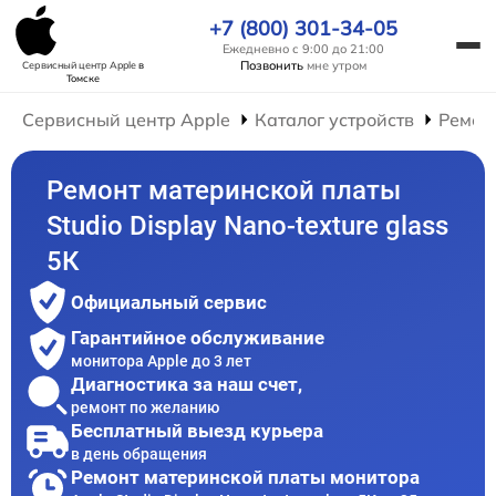
+7 (800) 301-34-05
Ежедневно с 9:00 до 21:00
Позвонить
мне утром
Сервисный центр Apple
в
Томске
Сервисный центр Apple
Каталог устройств
Ремон
Ремонт материнской платы
Studio Display Nano-texture glass
5К
Официальный сервис
Гарантийное обслуживание
монитора Apple до 3 лет
Диагностика за наш счет,
ремонт по желанию
Бесплатный выезд курьера
в день обращения
Ремонт материнской платы монитора