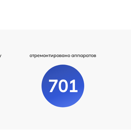
у
отремонтировано аппаратов
701