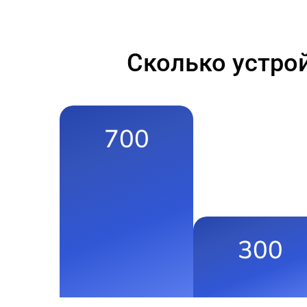
Сколько устро
700
300