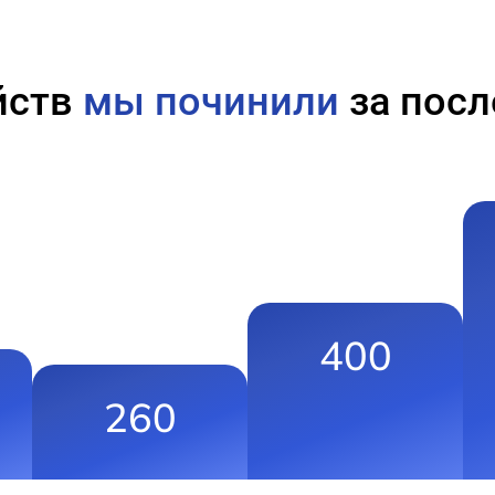
йств
мы починили
за посл
400
260