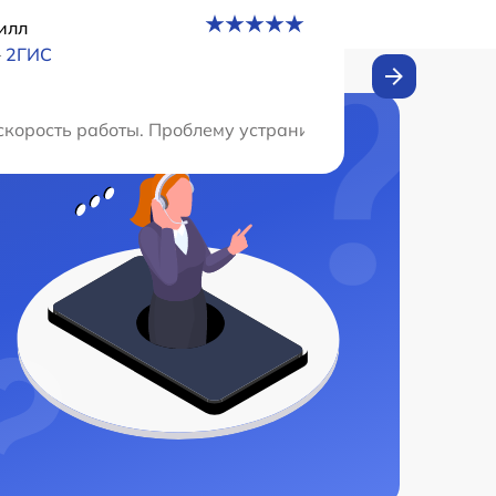
илл
–
2ГИС
ятно удивили, спасибо за отличную работу! Обязательн
скорость работы. Проблему устранили в тот же день, те