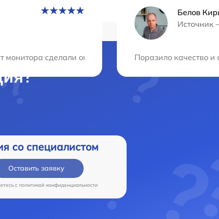
Белов Кир
Источник 
 монитора сделали оперативно и качественно. Цены при
Поразило качество и 
ция?
ия со специалистом
Оставить заявку
аетесь c
политикой конфиденциальности